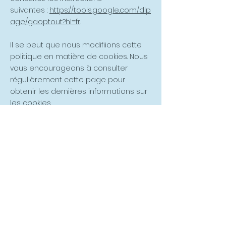
suivantes :
https://tools.google.com/dlp
age/gaoptout?hl=fr
.
Il se peut que nous modifiions cette
politique en matière de cookies. Nous
vous encourageons à consulter
régulièrement cette page pour
obtenir les dernières informations sur
les cookies.
Restons en contact
Lara Baldomir
Bordeaux
06 66 25 28 04