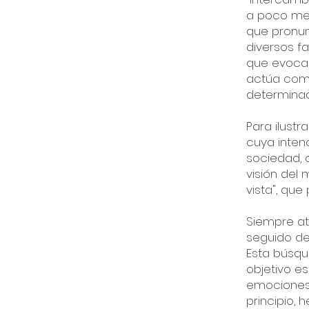
a poco me o
que pronu
diversos f
que evocan
actúa como
determinad
Para ilustr
cuya inte
sociedad, 
visión del
vista", qu
Siempre at
seguido de
Esta búsqu
objetivo e
emociones,
principio,