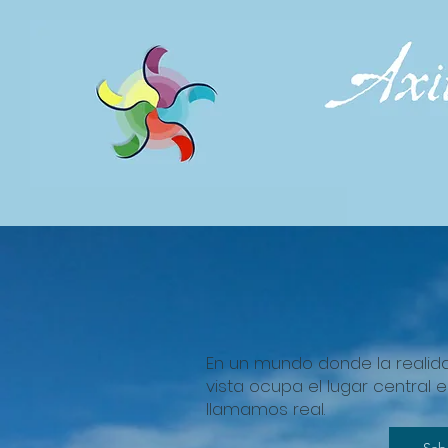
En un mundo donde la realidad
vista ocupa el lugar central e
llamamos real.