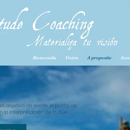
Bienvenida
Visión
A proposito
Aco
 objetiva no existe, el punto de
n la interpretación de lo que