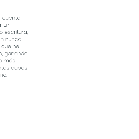
y cuenta
. En
 escritura,
ión nunca
s que he
do, ganando
ho más
intas capas
io.