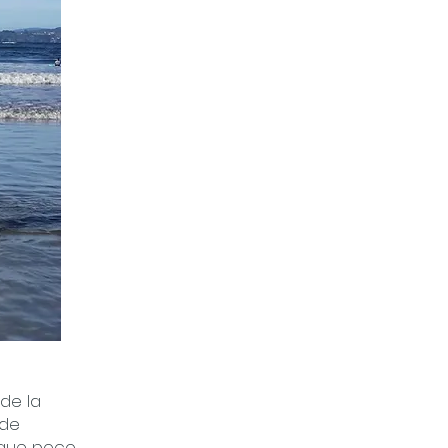
de la
 de
, que poco