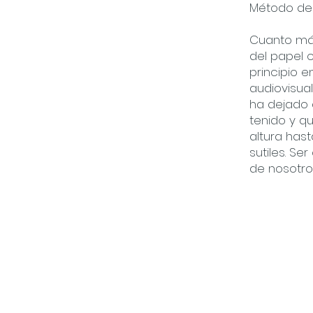
Método de 
Cuanto más
del papel c
principio 
audiovisua
ha dejado 
tenido y q
altura has
sutiles. Se
de nosotro