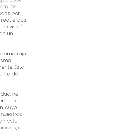
nto las
adas por
s recuerdos
de vista"
 de un
cortometraje
misma
ente. Esta
punto de
idad, he
rsonal.
n, cuyo
 nuestras
en este
ciales, el