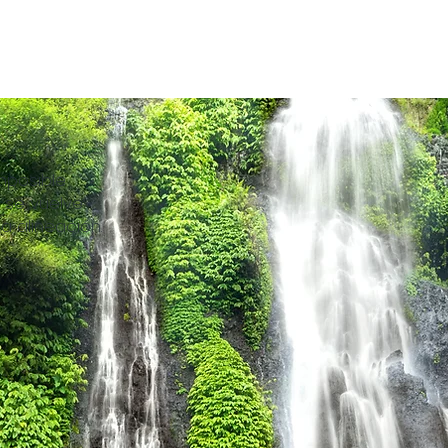
mposible
e se vuelve
 alineación.