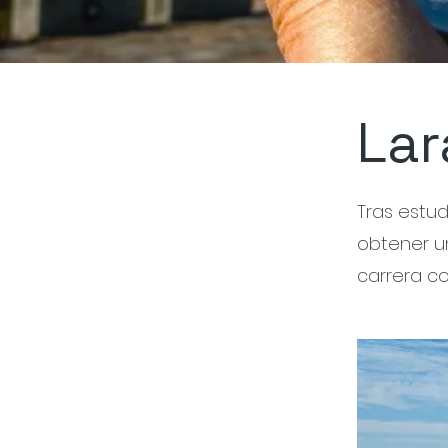
Lar
Tras estud
obtener un
carrera c