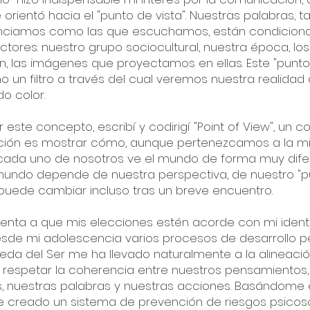
rientó hacia el "punto de vista". Nuestras palabras, ta
nciamos como las que escuchamos, están condicion
actores: nuestro grupo sociocultural, nuestra época, lo
, las imágenes que proyectamos en ellas. Este "punto 
 un filtro a través del cual veremos nuestra realidad
o color.
ar este concepto, escribí y codirigí "Point of View", un 
nción es mostrar cómo, aunque pertenezcamos a la 
cada uno de nosotros ve el mundo de forma muy difer
 mundo depende de nuestra perspectiva, de nuestro "
e puede cambiar incluso tras un breve encuentro.
enta a que mis elecciones estén acorde con mi ident
sde mi adolescencia varios procesos de desarrollo pe
eda del Ser me ha llevado naturalmente a la alineació
s respetar la coherencia entre nuestros pensamientos,
 nuestras palabras y nuestras acciones. Basándome 
 he creado un sistema de prevención de riesgos psicoso